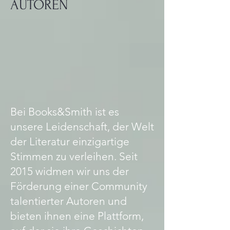
AUTOREN
Generationen hinweg mit Würde und
Tage ab Erhalt des Pakets.
Hartnäckigkeit gearbeitet haben, was
ein Jahrhundert lang das Rückgrat
der Wirtschaft des dominikanischen
Landes war durch die
Zuckerfabriken. Diese Arbeit ist ein
Zeugnis des anthropologischen
Wertes der Bateyera-
Gemeinschaften. Selbst im
Bei Books&Smith ist es
Verschwinden hebt die Pluralstimme
unsere Leidenschaft, der Welt
des Dichters sie hervor; Dasselbe
der Literatur einzigartige
macht er mit dem Vermächtnis der
Verstorbenen und Anwesenden, die
Stimmen zu verleihen. Seit
zum schlimmsten Tod verurteilt sind:
2015 widmen wir uns der
dem Tod des Vergessens.
Förderung einer Community
talentierter Autoren und
bieten ihnen eine Plattform,