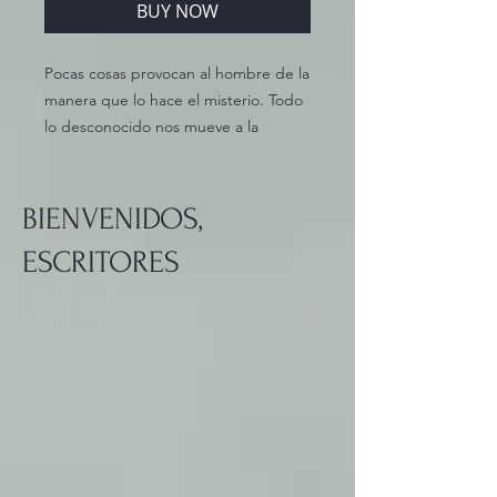
BUY NOW
Pocas cosas provocan al hombre de la
manera que lo hace el misterio. Todo
lo desconocido nos mueve a la
búsqueda de su verdad, de su razón,
de su origen. Es en el misterio
(dimensión fantástica) donde se
BIENVENIDOS,
urden las más interesantes fantasías...
ESCRITORES
y las más truculentas hipótesis. En
este libro, Edgar Smith, autor de
éxitos como
El palabrador
,
arrimao
, y
La inmortalidad del cangrejo
, explora
con magnífica destreza narrativa e
inagotable creatividad una serie de
misterios "cotidianos", que mantie-
nen al lector, no solo inmerso en las
múltiples fantasías y horrores, sino