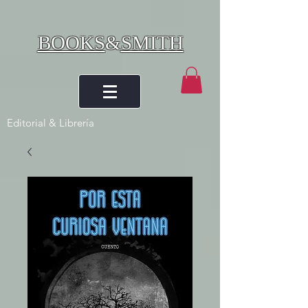
BOOKS
&
SMITH
Editorial & Librería