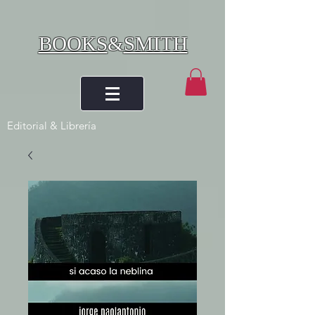
BOOKS
&
SMITH
Editorial & Librería