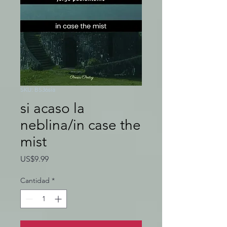
SKU: BS36sia
si acaso la
neblina/in case the
mist
Precio
US$9.99
Cantidad
*