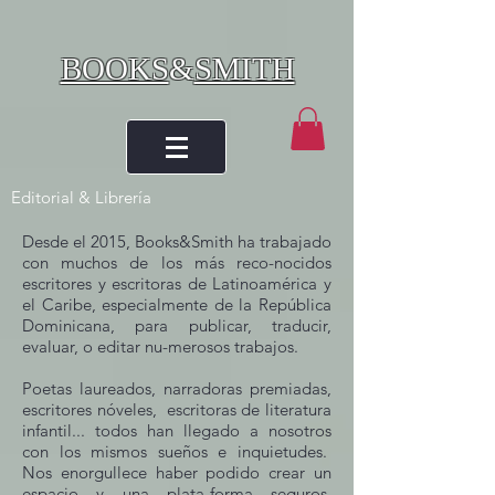
BOOKS
&
SMITH
Editorial & Librería
Desde el 2015, Books&Smith ha trabajado
con muchos de los más reco-nocidos
escritores y escritoras de Latinoamérica y
el Caribe, especialmente de la República
Dominicana, para publicar, traducir,
evaluar, o editar nu-merosos trabajos.
Poetas laureados, narradoras premiadas,
escritores nóveles, escritoras de literatura
infantil... todos han llegado a nosotros
con los mismos sueños e inquietudes.
Nos enorgullece haber podido crear un
espacio y una plata-forma seguros,