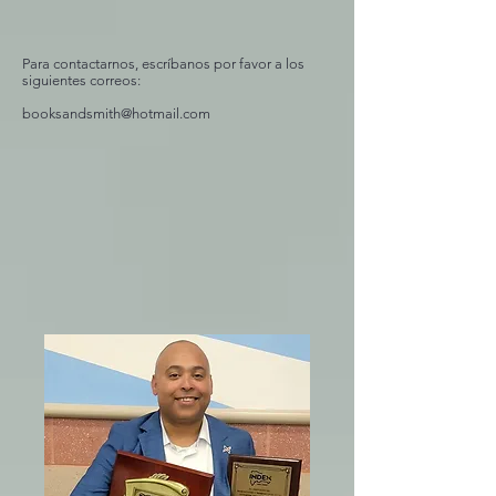
Para contactarnos, escríbanos por favor a los
siguientes correos:
booksandsmith@hotmail.com