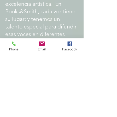
excelencia artística. En
Books&Smith, cada voz tiene
su lugar; y tenemos un
talento especial para difundir
esas voces en diferentes
idiomas, de ahí nuestra
destacada línea de libros
Phone
Email
Facebook
traducidos, tanto en inglés
como en español.
¿Listo para compartir tu
historia con el mundo?
Aceptamos propuestas
durante todo el año y
evaluamos cuidadosamente