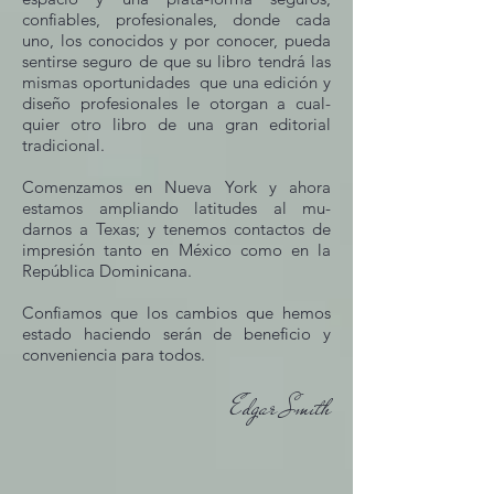
confiables, profesionales, donde cada
uno, los conocidos y por conocer, pueda
sentirse seguro de que su libro tendrá las
mismas oportunidades que una edición y
diseño profesionales le otorgan a cual-
quier otro libro de una gran editorial
tradicional.
Comenzamos en Nueva York y ahora
estamos ampliando latitudes al mu-
darnos a Texas; y tenemos contactos de
impresión tanto en México como en la
República Dominicana.
Confiamos que los cambios que hemos
estado haciendo serán de beneficio y
conveniencia para todos.
Edgar Smith