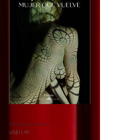
Mujer que vuelve
Precio
US$11.99