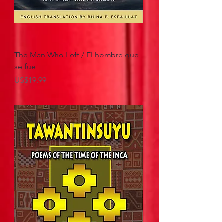
The Man Who Left / El hombre que
se fue
Precio
US$19.99