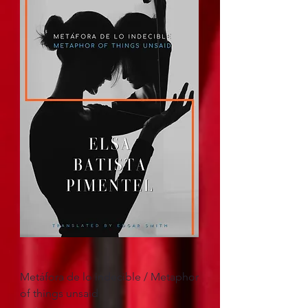
Metáfora de lo indecible / Metaphor
of things unsaid