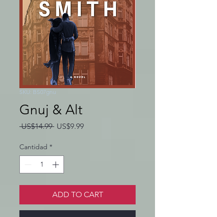
SKU: BS07gnu
Gnuj & Alt
Precio
Precio
 US$14.99 
US$9.99
de
oferta
Cantidad
*
ADD TO CART