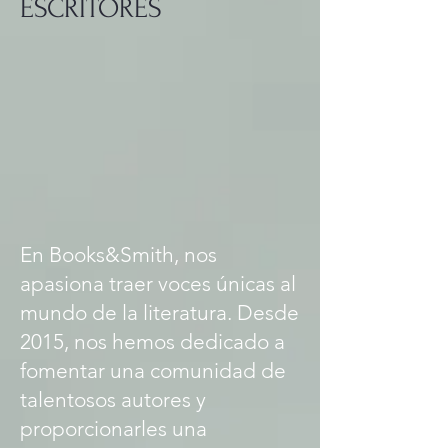
ESCRITORES
on how clever, fresh, deep and
authentic these characters are; and
how inviting Edgar Smith's approach
to literature ultimately is. He writes
with the flair of he classic and the
spontaneity of the modern..
En Books&Smith, nos
apasiona traer voces únicas al
mundo de la literatura. Desde
2015, nos hemos dedicado a
fomentar una comunidad de
talentosos autores y
proporcionarles una